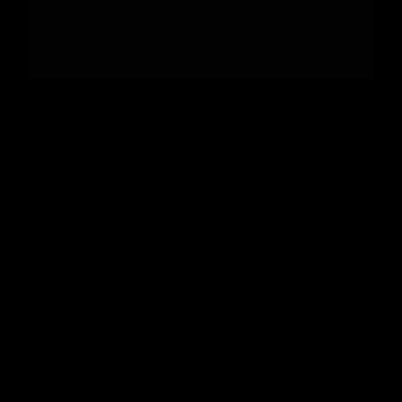
e 
histórico 
de 
apostas 
em 
tempo 
real, 
com 
suporte 
24/7 
e 
segurança 
de 
ponta.
Depositar
Sacar
Histórico
Na 
sua 
carteira 
SpotBicho 
você 