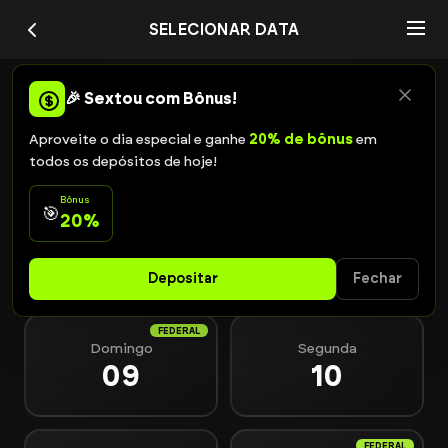
SELECIONAR DATA
R$ 0,00
🎉 Sextou com Bônus!
Selecionar data
Aproveite o dia especial e ganhe
20% de bônus
em
todos os depósitos de hoje!
Aposte em jogos de
hoje
ou futuros — até 7 dias à frente.
Bônus
🎯
20%
FEDERAL
Hoje
Amanhã
07
08
Depositar
Fechar
FEDERAL
Domingo
Segunda
09
10
FEDERAL