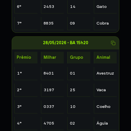
6
°
2453
14
Gato
7
°
8835
09
Cobra
28/05/2026
-
BA 15h20
Prêmio
Milhar
Grupo
Animal
1
°
8401
01
Avestruz
2
°
3197
25
Vaca
3
°
0337
10
Coelho
4
°
4705
02
Águia