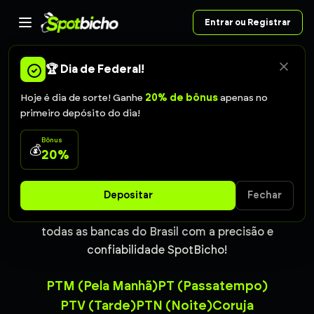
Entrar ou Registrar
🏆 Dia de Federal!
RESULTADOS EM TEMPO REAL
Hoje é dia de sorte! Ganhe
20% de bônus
apenas no
primeiro depósito do dia!
Resultado do Jogo do
Bônus
💰
20%
Bicho Bahia de hoje
Confira todos os resultados atualizados
Depositar
Fechar
instantaneamente. Acompanhe os sorteios de
todas as bancas do Brasil com a precisão e
confiabilidade SpotBicho!
PTM (Pela Manhã)
PT (Passatempo)
PTV (Tarde)
PTN (Noite)
Coruja