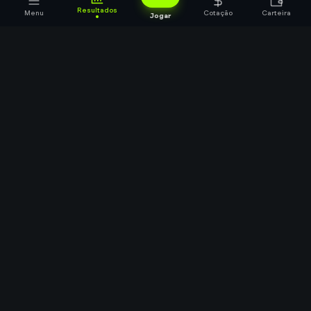
Resultados
Menu
Cotação
Carteira
Jogar
A melhor plataforma de jogo do bicho online com anos de
experiência e credibilidade no mercado.
Acesso Rápido
Jogar Agora