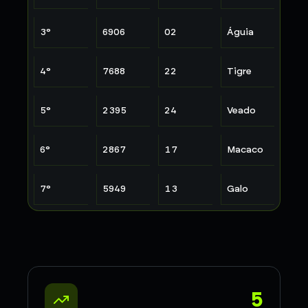
3
°
6906
02
Águia
4
°
7688
22
Tigre
5
°
2395
24
Veado
6
°
2867
17
Macaco
7
°
5949
13
Galo
5