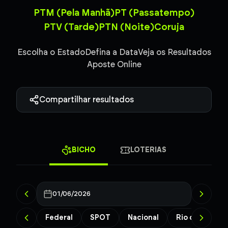
PTM (Pela Manhã)
PT (Passatempo)
PTV (Tarde)
PTN (Noite)
Coruja
Escolha o Estado
Defina a Data
Veja os Resultados
Aposte Online
Compartilhar resultados
BICHO
LOTERIAS
01/06/2026
Federal
SPOT
Nacional
Rio de Janeiro