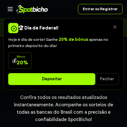
Entrar ou Registrar
A Caixa alterou o calendário da Federal: o sorteio de sábado
passou para domingo, às 11h. As apostas de sábado continuam
🏆 Dia de Federal!
valendo.
Hoje é dia de sorte! Ganhe
20% de bônus
apenas no
primeiro depósito do dia!
RESULTADOS EM TEMPO REAL
Bônus
💰
20%
Resultado do Jogo do
Depositar
Fechar
Bicho Bahia de hoje
Confira todos os resultados atualizados
instantaneamente. Acompanhe os sorteios de
todas as bancas do Brasil com a precisão e
confiabilidade SpotBicho!