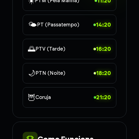
☀️
11:20
PTM (Pela Manhã)
🌤️
14:20
PT (Passatempo)
🌅
16:20
PTV (Tarde)
🌙
18:20
PTN (Noite)
🦉
21:20
Coruja