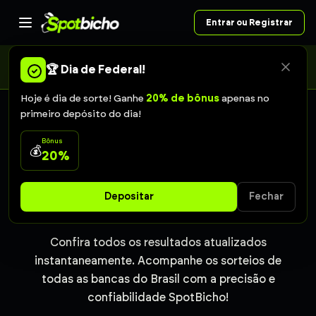
Entrar ou Registrar
A Caixa alterou o calendário da Federal: o sorteio de sábado
passou para domingo, às 11h. As apostas de sábado continuam
🏆 Dia de Federal!
valendo.
Hoje é dia de sorte! Ganhe
20% de bônus
apenas no
primeiro depósito do dia!
RESULTADOS EM TEMPO REAL
Bônus
💰
20%
Resultado do Jogo do
Depositar
Fechar
Bicho Goiás de hoje
Confira todos os resultados atualizados
instantaneamente. Acompanhe os sorteios de
todas as bancas do Brasil com a precisão e
confiabilidade SpotBicho!