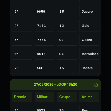
3
°
9658
15
Jacaré
4
°
7451
13
Galo
5
°
7535
09
Cobra
6
°
8516
04
Borboleta
7
°
560
15
Jacaré
27/05/2026
-
LOOK 16h20
Prêmio
Milhar
Grupo
Animal
1
°
6677
20
Peru