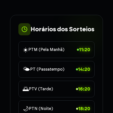
Horários dos Sorteios
☀️
11:20
PTM (Pela Manhã)
🌤️
14:20
PT (Passatempo)
🌅
16:20
PTV (Tarde)
🌙
18:20
PTN (Noite)