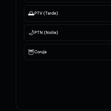
🌅
PTV (Tarde)
🌙
PTN (Noite)
🦉
Coruja