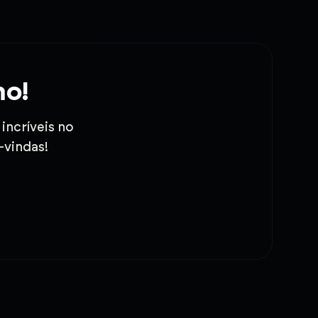
mo!
incríveis no
-vindas!