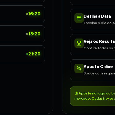
16:20
Defina a Data
Escolha o dia do s
18:20
Veja os Result
Confira todos os 
21:20
Aposte Online
Jogue com segura
💰 Aposte no jogo do b
mercado. Cadastre-se a