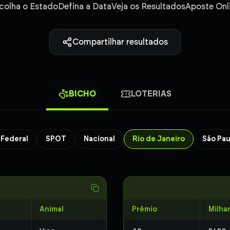
colha o Estado
Defina a Data
Veja os Resultados
Aposte Onl
Compartilhar resultados
BICHO
LOTERIAS
Federal
SPOT
Nacional
Rio de Janeiro
São Pau
Animal
Prêmio
Milha