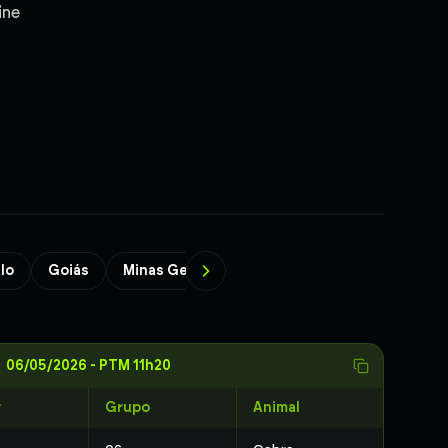
ine
lo
Goiás
Minas Gerais
Bahia
Paraíba
Brasíl
06/05/2026
-
PTM 11h20
r
Grupo
Animal