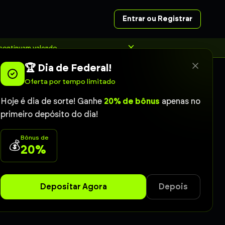
Entrar ou Registrar
 continuam valendo.
🏆 Dia de Federal!
Oferta por tempo limitado
Hoje é dia de sorte! Ganhe
20% de bônus
apenas no
primeiro depósito do dia!
eu no Poste
Bônus de
💰
20%
. Acompanhe os
onfiabilidade
Depositar Agora
Depois
e)
Coruja