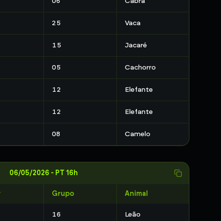
06
Cabra
25
Vaca
15
Jacaré
05
Cachorro
12
Elefante
12
Elefante
08
Camelo
06/05/2026
-
PT 16h
r
Grupo
Animal
16
Leão