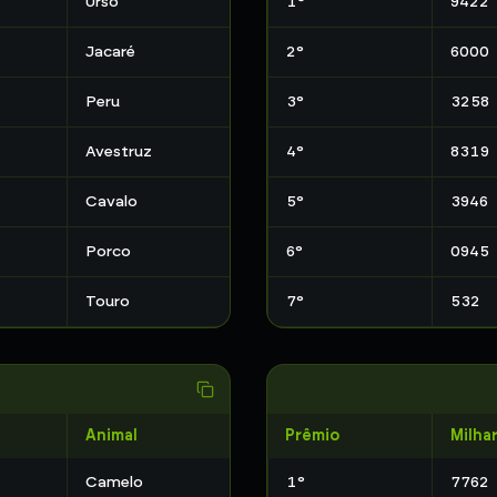
Urso
1
°
9422
Jacaré
2
°
6000
Peru
3
°
3258
Avestruz
4
°
8319
Cavalo
5
°
3946
Porco
6
°
0945
Touro
7
°
532
Animal
Prêmio
Milha
Camelo
1
°
7762