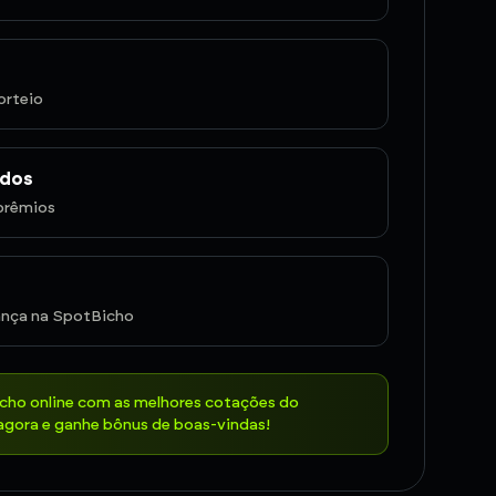
orteio
ados
prêmios
nça na SpotBicho
icho online com as melhores cotações do
gora e ganhe bônus de boas-vindas!