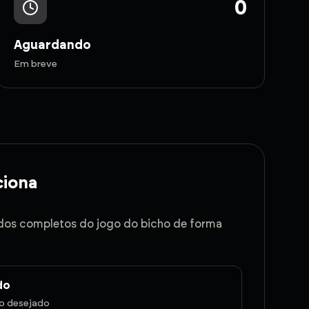
0
Aguardando
Em breve
iona
dos completos do jogo do bicho de forma
do
do desejado