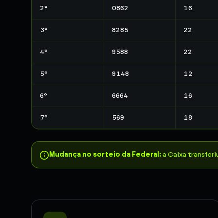
2
°
0862
16
3
°
8285
22
4
°
9588
22
5
°
9148
12
6
°
6664
16
7
°
569
18
Mudança no sorteio da Federal:
a Caixa transferi