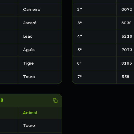
Carneiro
2
°
0072
Jacaré
3
°
8039
Leão
4
°
5219
Águia
5
°
7073
Tigre
6
°
8165
Touro
7
°
558
20
Animal
Touro