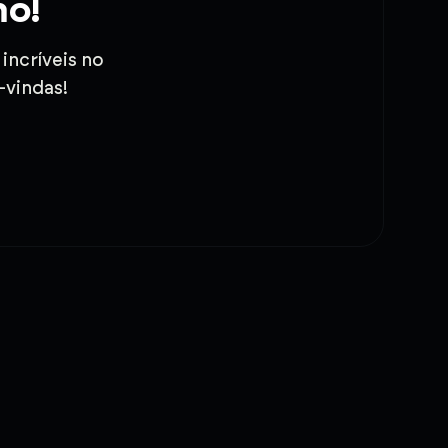
mo!
incríveis no
-vindas!