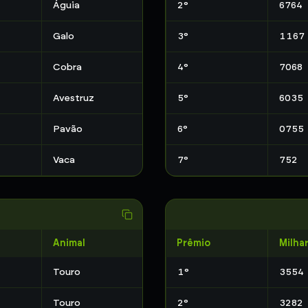
Águia
2
°
6764
Galo
3
°
1167
Cobra
4
°
7068
Avestruz
5
°
6035
Pavão
6
°
0755
Vaca
7
°
752
Animal
Prêmio
Milha
Touro
1
°
3554
Touro
2
°
3282