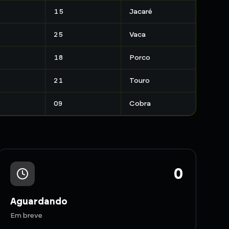
15
Jacaré
25
Vaca
18
Porco
21
Touro
09
Cobra
0
Aguardando
Em breve