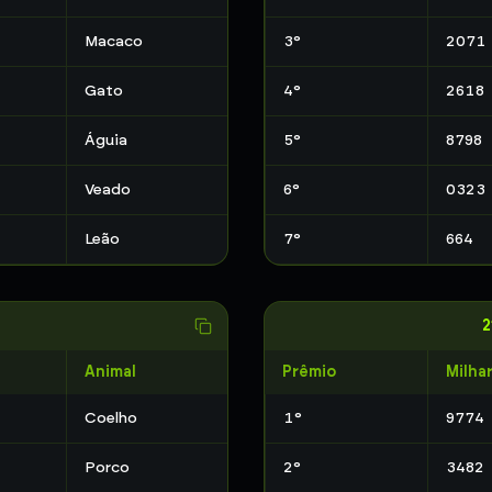
Macaco
3
°
2071
Gato
4
°
2618
Águia
5
°
8798
Veado
6
°
0323
Leão
7
°
664
2
Animal
Prêmio
Milha
Coelho
1
°
9774
Porco
2
°
3482