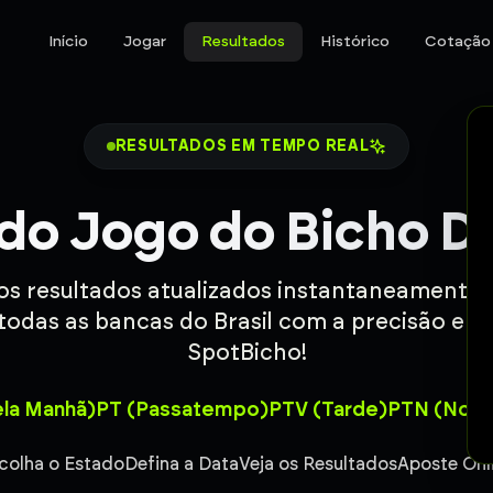
Início
Jogar
Resultados
Histórico
Cotação
RESULTADOS EM TEMPO REAL
do Jogo do Bicho D
 os resultados atualizados instantaneamente
todas as bancas do Brasil com a precisão e c
SpotBicho!
la Manhã)
PT (Passatempo)
PTV (Tarde)
PTN (Noit
colha o Estado
Defina a Data
Veja os Resultados
Aposte Onl