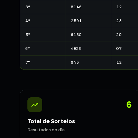
3
°
8146
12
4
°
2591
23
5
°
6180
20
6
°
4925
07
7
°
945
12
6
Total de Sorteios
Resultados do dia