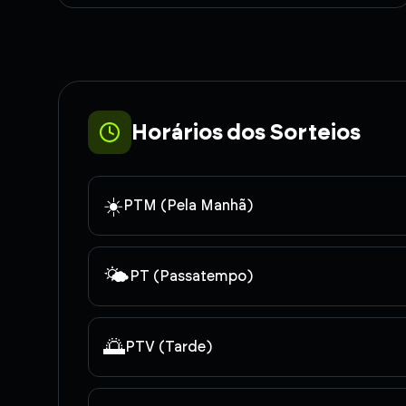
Horários dos Sorteios
☀️
PTM (Pela Manhã)
🌤️
PT (Passatempo)
🌅
PTV (Tarde)