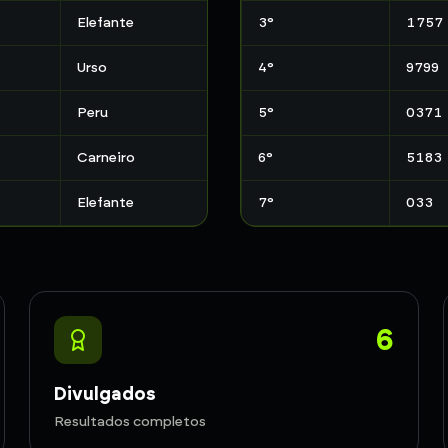
Elefante
3
°
1757
Urso
4
°
9799
Peru
5
°
0371
Carneiro
6
°
5183
Elefante
7
°
033
6
Divulgados
Resultados completos