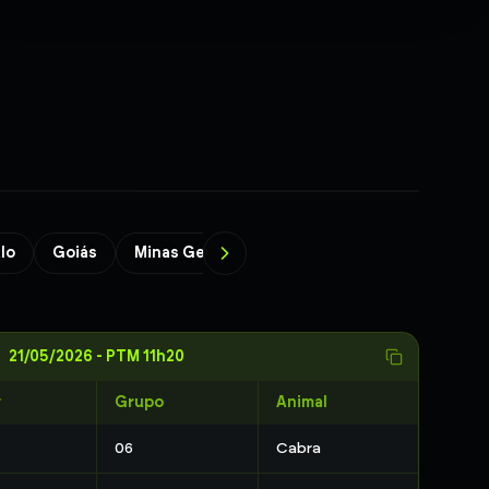
lo
Goiás
Minas Gerais
Bahia
Paraíba
Brasíl
21/05/2026
-
PTM 11h20
r
Grupo
Animal
06
Cabra