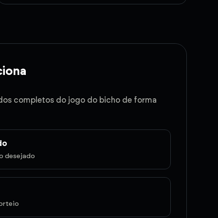
iona
dos completos do jogo do bicho de forma
do
do desejado
orteio