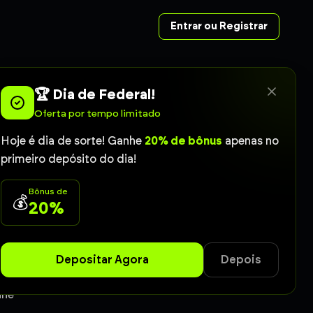
Entrar ou Registrar
🏆 Dia de Federal!
Oferta por tempo limitado
eu no Poste
Hoje é dia de sorte! Ganhe
20% de bônus
apenas no
primeiro depósito do dia!
. Acompanhe os
Bônus de
💰
onfiabilidade
20%
e)
Coruja
Depositar Agora
Depois
ine