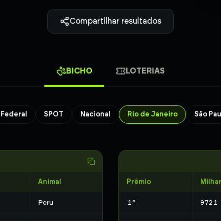
Compartilhar resultados
BICHO
LOTERIAS
Federal
SPOT
Nacional
Rio de Janeiro
São Pau
Animal
Prêmio
Milha
Peru
1
°
9721