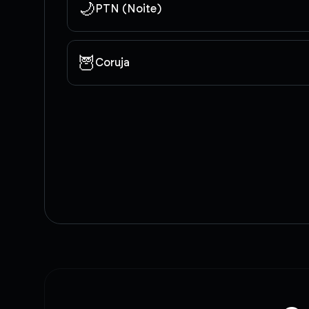
🌙
PTN (Noite)
🦉
Coruja