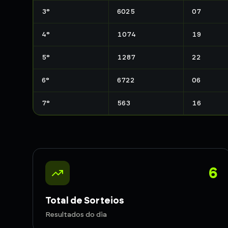
3
°
6025
07
4
°
1074
19
5
°
1287
22
6
°
6722
06
7
°
563
16
6
Total de Sorteios
Resultados do dia