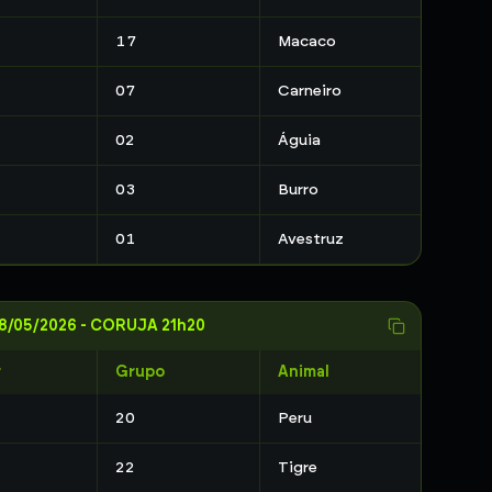
17
Macaco
07
Carneiro
02
Águia
03
Burro
01
Avestruz
8/05/2026
-
CORUJA 21h20
r
Grupo
Animal
20
Peru
22
Tigre