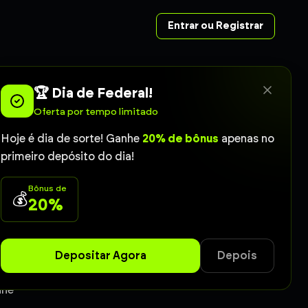
Entrar ou Registrar
🏆 Dia de Federal!
Oferta por tempo limitado
eu no Poste
Hoje é dia de sorte! Ganhe
20% de bônus
apenas no
primeiro depósito do dia!
. Acompanhe os
Bônus de
💰
onfiabilidade
20%
e)
Coruja
Depositar Agora
Depois
ine