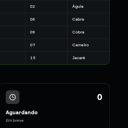
02
Águia
06
Cabra
09
Cobra
07
Carneiro
15
Jacaré
0
Aguardando
Em breve