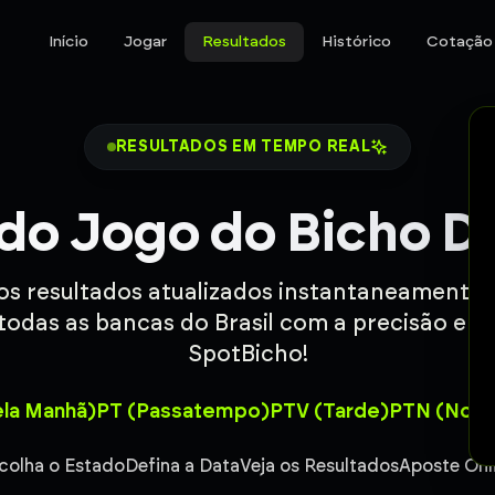
Início
Jogar
Resultados
Histórico
Cotação
RESULTADOS EM TEMPO REAL
do Jogo do Bicho D
 os resultados atualizados instantaneamente
todas as bancas do Brasil com a precisão e c
SpotBicho!
la Manhã)
PT (Passatempo)
PTV (Tarde)
PTN (Noit
colha o Estado
Defina a Data
Veja os Resultados
Aposte Onl