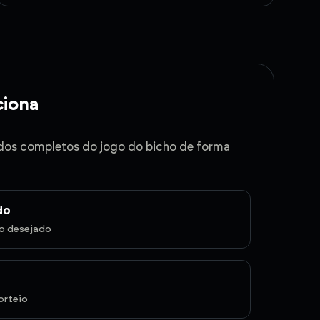
iona
dos completos do jogo do bicho de forma
do
do desejado
orteio