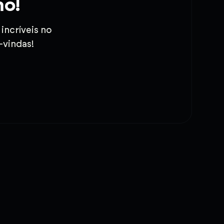
mo!
incríveis no
-vindas!