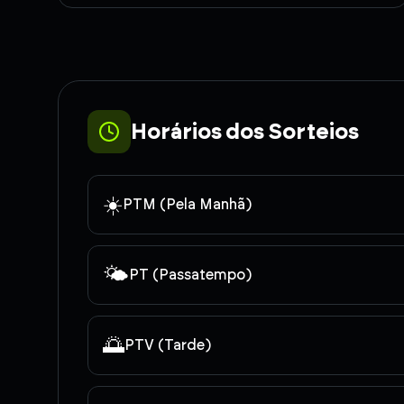
Horários dos Sorteios
☀️
PTM (Pela Manhã)
🌤️
PT (Passatempo)
🌅
PTV (Tarde)