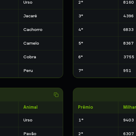
Urso
2
°
8160
Jacaré
3
°
4396
Cachorro
4
°
6833
Camelo
5
°
8367
Cobra
6
°
3755
Peru
7
°
951
Animal
Prêmio
Milha
Urso
1
°
9403
Pavão
2
°
6307