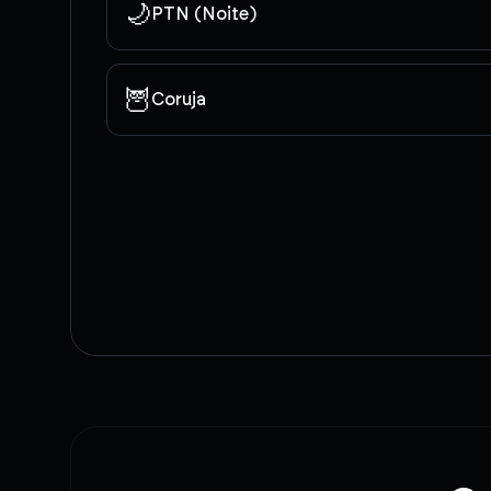
🌙
PTN (Noite)
🦉
Coruja