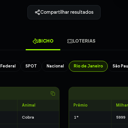
Compartilhar resultados
BICHO
LOTERIAS
Federal
SPOT
Nacional
Rio de Janeiro
São Pau
Animal
Prêmio
Milha
Cobra
1
°
5999