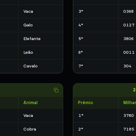
Vaca
3
°
0368
Galo
4
°
0127
Elefante
5
°
3806
Leão
6
°
0011
Cavalo
7
°
304
2
Animal
Prêmio
Milha
Vaca
1
°
3780
Cobra
2
°
7185