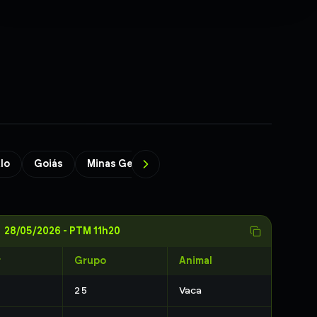
lo
Goiás
Minas Gerais
Bahia
Paraíba
Brasíl
28/05/2026
-
PTM 11h20
r
Grupo
Animal
25
Vaca