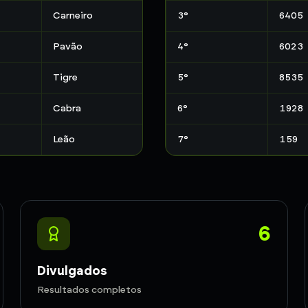
Carneiro
3
°
6405
Pavão
4
°
6023
Tigre
5
°
8535
Cabra
6
°
1928
Leão
7
°
159
6
Divulgados
Resultados completos