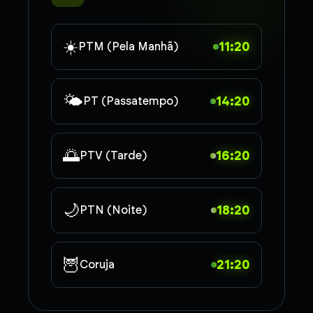
☀️
11:20
PTM (Pela Manhã)
🌤️
14:20
PT (Passatempo)
🌅
16:20
PTV (Tarde)
🌙
18:20
PTN (Noite)
🦉
21:20
Coruja