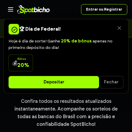
Entrar ou Registrar
A Caixa alterou o calendário da Federal: o sorteio de sábado
passou para domingo, às 11h. As apostas de sábado continuam
🏆 Dia de Federal!
valendo.
Hoje é dia de sorte! Ganhe
20% de bônus
apenas no
primeiro depósito do dia!
RESULTADOS EM TEMPO REAL
Bônus
💰
20%
Resultado do Jogo do
Depositar
Fechar
Bicho Deu no Poste
Confira todos os resultados atualizados
instantaneamente. Acompanhe os sorteios de
todas as bancas do Brasil com a precisão e
confiabilidade SpotBicho!