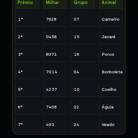
Prêmio
Milhar
Grupo
Animal
1
°
7628
07
Carneiro
2
°
0458
15
Jacaré
3
°
8071
18
Porco
4
°
7014
04
Borboleta
5
°
4237
10
Coelho
6
°
7408
02
Águia
7
°
493
24
Veado