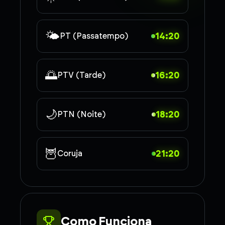
🌤️
14:20
PT (Passatempo)
🌅
16:20
PTV (Tarde)
🌙
18:20
PTN (Noite)
🦉
21:20
Coruja
Como Funciona