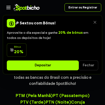
Entrar ou Registrar
🎉 Sextou com Bônus!
RESULTADOS EM TEMPO REAL
Aproveite o dia especial e ganhe
20% de bônus
em
todos os depósitos de hoje!
Resultado do Jogo do
Bônus
🎯
20%
Bicho São Paulo de hoje
Confira todos os resultados atualizados
Depositar
Fechar
instantaneamente. Acompanhe os sorteios de
todas as bancas do Brasil com a precisão e
confiabilidade SpotBicho!
PTM (Pela Manhã)
PT (Passatempo)
PTV (Tarde)
PTN (Noite)
Coruja