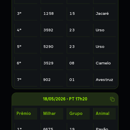
3
°
1258
15
Jacaré
4
°
3592
23
Urso
5
°
5290
23
Urso
6
°
3529
08
Camelo
7
°
902
01
Avestruz
18/05/2026
-
PT 17h20
Prêmio
Milhar
Grupo
Animal
1
°
6675
19
Pavão