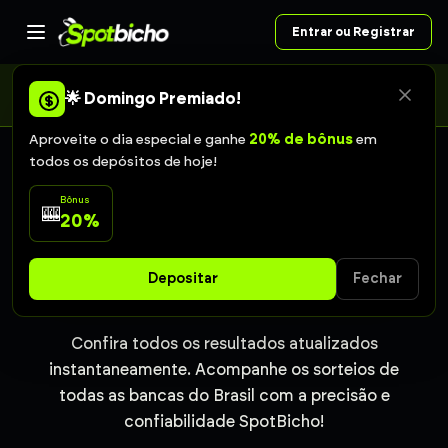
Entrar ou Registrar
A Caixa alterou o calendário da Federal: o sorteio de sábado
passou para domingo, às 11h. As apostas de sábado continuam
🌟 Domingo Premiado!
valendo.
Aproveite o dia especial e ganhe
20% de bônus
em
todos os depósitos de hoje!
RESULTADOS EM TEMPO REAL
Bônus
🎰
20%
Resultado do Jogo do
Depositar
Fechar
Bicho São Paulo de hoje
Confira todos os resultados atualizados
instantaneamente. Acompanhe os sorteios de
todas as bancas do Brasil com a precisão e
confiabilidade SpotBicho!