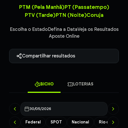
PTM (Pela Manhã)
PT (Passatempo)
PTV (Tarde)
PTN (Noite)
Coruja
Escolha o Estado
Defina a Data
Veja os Resultados
Aposte Online
Compartilhar resultados
BICHO
LOTERIAS
30/05/2026
Federal
SPOT
Nacional
Rio de Janeiro