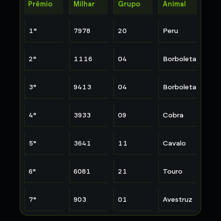
Prêmio
Milhar
Grupo
Animal
1
°
7978
20
Peru
2
°
1116
04
Borboleta
3
°
9413
04
Borboleta
4
°
3933
09
Cobra
5
°
3641
11
Cavalo
6
°
6081
21
Touro
7
°
903
01
Avestruz