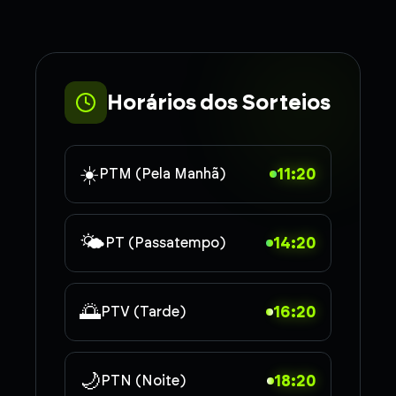
Horários dos Sorteios
☀️
11:20
PTM (Pela Manhã)
🌤️
14:20
PT (Passatempo)
🌅
16:20
PTV (Tarde)
🌙
18:20
PTN (Noite)