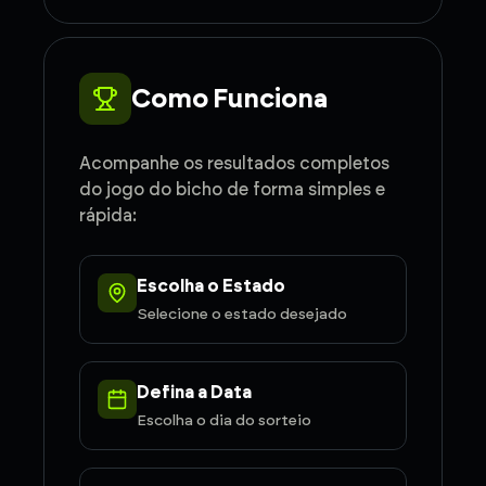
Como Funciona
Acompanhe os resultados completos
do jogo do bicho de forma simples e
rápida:
Escolha o Estado
Selecione o estado desejado
Defina a Data
Escolha o dia do sorteio