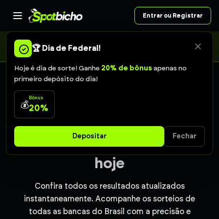
Entrar ou Registrar
A Caixa alterou o calendário da Federal: o sorteio de sábado
passou para domingo, às 11h. As apostas de sábado continuam
🏆 Dia de Federal!
valendo.
Hoje é dia de sorte! Ganhe
20% de bônus
apenas no
primeiro depósito do dia!
RESULTADOS EM TEMPO REAL
Bônus
💰
20%
Resultado do Jogo do
Depositar
Fechar
Bicho Minas Gerais de
hoje
Confira todos os resultados atualizados
instantaneamente. Acompanhe os sorteios de
todas as bancas do Brasil com a precisão e