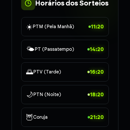
Horários dos Sorteios
☀️
11:20
PTM (Pela Manhã)
🌤️
14:20
PT (Passatempo)
🌅
16:20
PTV (Tarde)
🌙
18:20
PTN (Noite)
🦉
21:20
Coruja