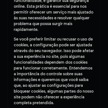
funcionalidade, e garantir sua segurança
online. Esta prática é essencial para nos
permitir oferecer um serviço mais ajustado
às suas necessidades e resolver qualquer
problema que possa surgir mais
rapidamente.
Se você preferir limitar ou recusar o uso de
cookies, a configuração pode ser ajustada
através do seu navegador. Isso pode afetar
a sua experiência no site, pois algumas
funcionalidades dependem dos cookies
para funcionar corretamente. Entendemos
a importância do controle sobre suas
informações e queremos que você saiba
que, ao ajustar as configurações para
bloquear cookies, algumas partes do nosso
site podem não oferecer a experiência
completa pretendida.