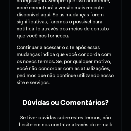
na legislação. Sempre que isso acontecer,
você encontrará a versão mais recente
disponível aqui. Se as mudanças forem
significativas, faremos o possível para
notificá-lo através dos meios de contato
que você nos forneceu.
Continuar a acessar o site após essas
mudanças indica que você concorda com
os novos termos. Se, por qualquer motivo,
você não concordar com as atualizações,
pedimos que não continue utilizando nosso
site e serviços.
Dúvidas ou Comentários?
Se tiver dúvidas sobre estes termos, não
hesite em nos contatar através do e-mail: