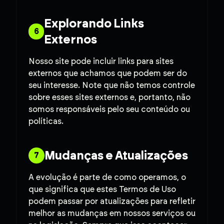
Explorando Links
6
Externos
Nosso site pode incluir links para sites
externos que achamos que podem ser do
seu interesse. Note que não temos controle
sobre esses sites externos e, portanto, não
somos responsáveis pelo seu conteúdo ou
políticas.
Mudanças e Atualizações
7
A evolução é parte de como operamos, o
que significa que estes Termos de Uso
podem passar por atualizações para refletir
melhor as mudanças em nossos serviços ou