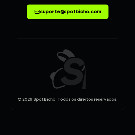
suporte@spotbicho.com
©
2026
SpotBicho. Todos os direitos reservados.