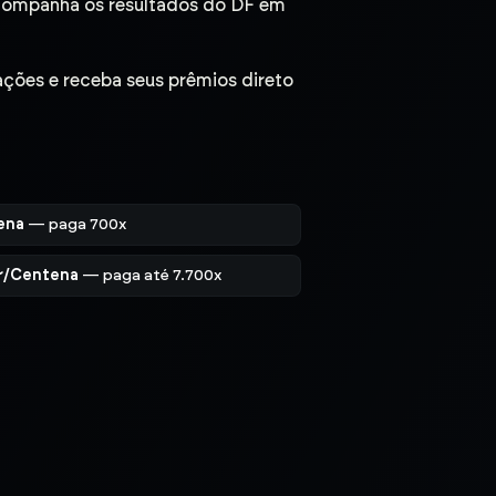
acompanha os resultados do DF em
ções e receba seus prêmios direto
ena
—
paga 700x
r/Centena
—
paga até 7.700x