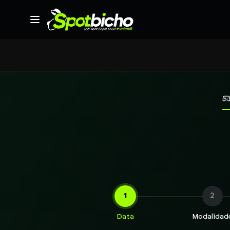
Gaste pouco hoje para mu
seu futuro amanhã
SpotBicho Jogo do Bicho - Aposte e Ganhe Agora
S
1
2
Data
Modalidad