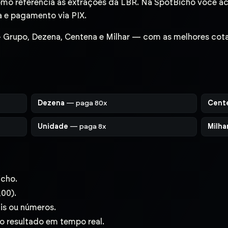
omo referência as extrações da LBR. Na SpotBicho você 
 e pagamento via PIX.
Grupo, Dezena, Centena e Milhar — com as melhores cota
Dezena
—
paga 80x
Cent
Unidade
—
paga 8x
Milha
icho.
,00).
is ou números.
o resultado em tempo real.