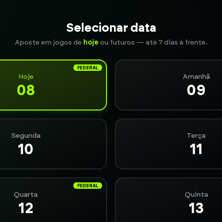
Selecionar data
Aposte em jogos de
hoje
ou futuros — até 7 dias à frente.
FEDERAL
Hoje
Amanhã
08
09
Segunda
Terça
10
11
FEDERAL
Quarta
Quinta
12
13