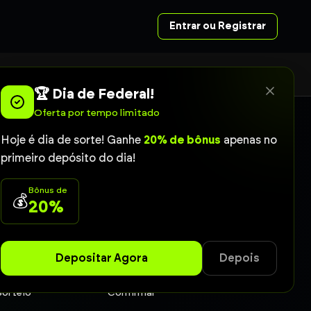
Entrar ou Registrar
🏆 Dia de Federal!
Oferta por tempo limitado
ho
Hoje é dia de sorte! Ganhe
20% de bônus
apenas no
primeiro depósito do dia!
Bônus de
💰
20%
Depositar Agora
Depois
5
6
orteio
Confirmar