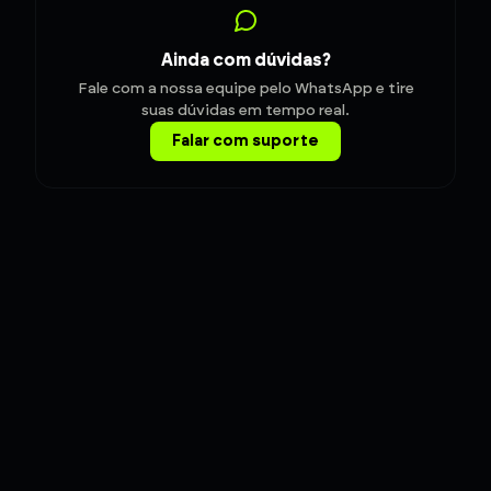
Ainda com dúvidas?
Fale com a nossa equipe pelo WhatsApp e tire
suas dúvidas em tempo real.
Falar com suporte