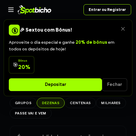
Entrar ou Registrar
🎉 Sextou com Bônus!
Ir para suporte
Aproveite o dia especial e ganhe
20% de bônus
em
JOGOS DO BICHO
todos os depósitos de hoje!
Como jogar na Dezena
Bônus
🎯
20%
Na Dezena você aposta em um número de 00 a
99. Acerta quem apostar nas duas últimas
Depositar
Fechar
dezenas do prêmio sorteado.
GRUPOS
DEZENAS
CENTENAS
MILHARES
PASSE VAI E VEM