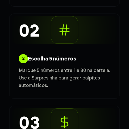
02
Escolha 5 números
2
Marque 5 números entre 1 e 80 na cartela.
Use a Surpresinha para gerar palpites
automáticos.
03